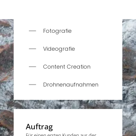
K
Fotografie
K
Videografie
K
Content Creation
K
Drohnenaufnahmen
Auftrag
Für einen ersten Kunden aus der